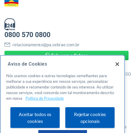
0800 570 0800
relacionamento@pa.sebrae.com.br
Fale com o Sebrae
Aviso de Cookies
Rua Municipalidade, 1461, Umarizal - Belém/PA - CEP: 66050350
Nós usamos cookies e outras tecnologias semelhantes para
CNPJ: 05.081.187/0001-19
melhorar a sua experiência em nossos serviços, personalizar
publicidade e recomendar conteúdo de seu interesse. Ao utilizar
nossos serviços, você concorda com tal monitoramento descrito
SAC
em nossa
Política de Privacidade
Política de privacidade
Aceitar todos os
Rejeitar cookies
termo de uso
cookies
opcionais
© 2026 Todos os direitos reservados. Serviço de Apoio às Micro e
Pequena Empresas do Pará